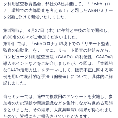
タ利用監査教育協会、弊社の3社共催にて、『「withコロ
ナ」環境での内部監査を考える！』と題したWEBセミナー
を2回に分けて開催いたしました。
第2回目は、８月27日（木）に午前と午後の部で開催し、
約80名の方々がご参加くださいました。
第1回目では、「withコロナ」環境下での「リモート監査、
監査の自動化」をテーマに、リモート監査の枠組みから、
コンピュータ利用監査技法（CAATs）の利便性、CAATsの
導入ポイントなどをご紹介しましたが、今回は、「実践的
なCAATs活用方法」をテーマにして、販売不正に関する事
例を用いて統計的な手法（偏差値）について、具体的に解
説しました。
当セミナーでは、途中で複数回のアンケートを実施し、参
加者の方の現状や問題意識などを集計しながら進める形態
をとりました。その結果、大変興味深い結果が得られまし
たので、皆様にもご報告させていただきます。