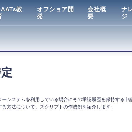
CAATs教
オフショア開
会社概
ナ
育
発
要
ジ
特定
ローシステムを利用している場合にその承認履歴を保持する申
する方法について、スクリプトの作成例を紹介します。