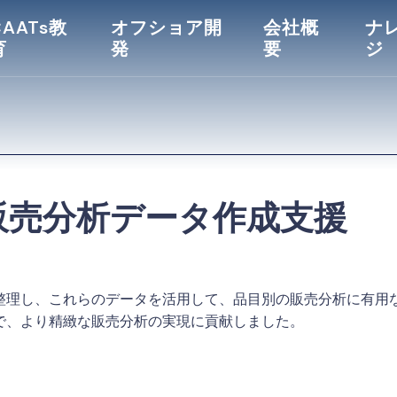
CAATs教
オフショア開
会社概
ナ
育
発
要
ジ
販売分析データ作成支援
整理し、これらのデータを活用して、品目別の販売分析に有用
で、より精緻な販売分析の実現に貢献しました。