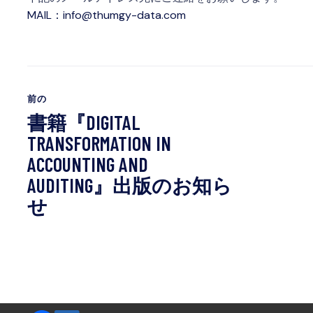
MAIL：
info@thumgy-data.com
前の
書籍『DIGITAL
TRANSFORMATION IN
ACCOUNTING AND
AUDITING』出版のお知ら
せ