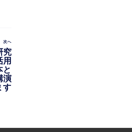
次へ
研究
活用
本と
講演
ます