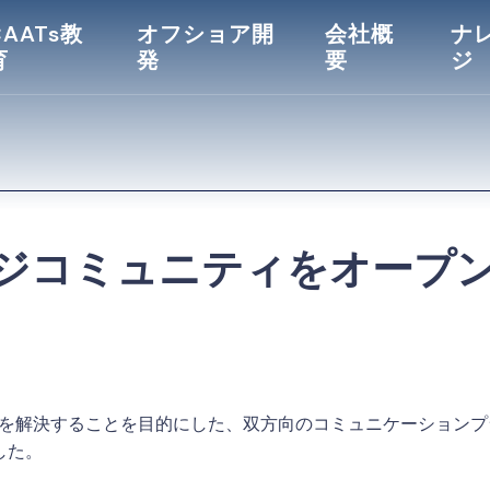
CAATs教
オフショア開
会社概
ナ
育
発
要
ジ
ナレッジコミュニティをオープ
相談事を解決することを目的にした、双方向のコミュニケーション
した。