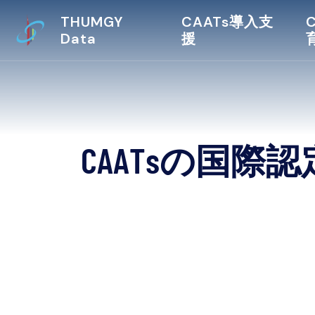
THUMGY
CAATs導入支
Data
援
C
A
A
T
s
の
国
際
認