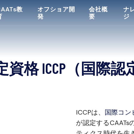
CAATs教
オフショア開
会社概
ナ
育
発
要
ジ
定
資
格
I
C
C
P
（
国
際
認
ICCPは、
国際コン
が認定するCAAT
ティクス時代を生