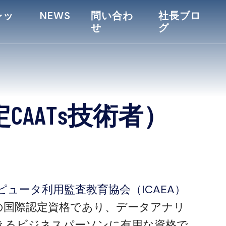
レッ
NEWS
問い合わ
社長ブロ
せ
グ
定
C
A
A
T
s
技
術
者
）
ピュータ利用監査教育協会（ICAEA）
sの国際認定資格であり、データアナリ
きるビジネスパーソンに有用な資格で