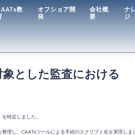
CAATs教
オフショア開
会社概
ナ
育
発
要
ジ
対象とした監査における
）を特定しました。
整理し、CAATsツールによる手続のスクリプト化を実現しま